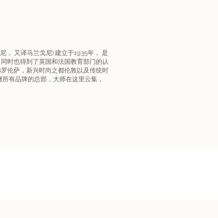
兰欧尼， 又译马兰戈尼) 建立于1935年， 是
，同时也得到了英国和法国教育部门的认
佛罗伦萨，新兴时尚之都伦敦以及传统时
洲所有品牌的总部，大师在这里云集，