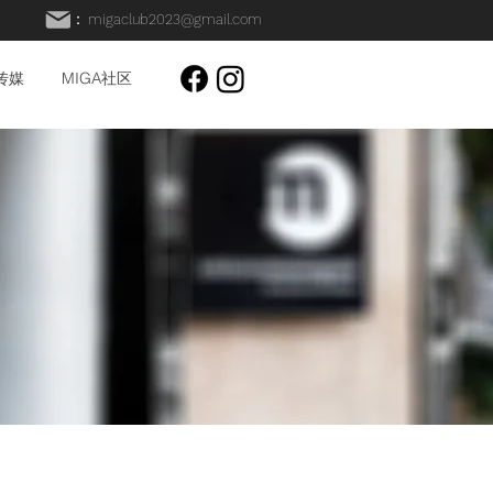
：
migaclub2023@gmail.com
A传媒
MIGA社区