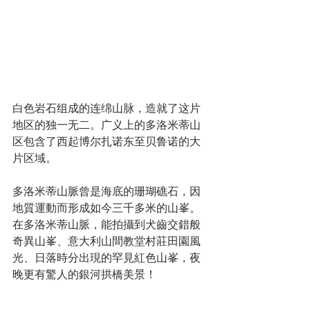
白色岩石组成的连绵山脉，造就了这片
地区的独一无二。广义上的多洛米蒂山
区包含了西起博尔扎诺东至贝鲁诺的大
片区域。
多洛米蒂山脈曾是海底的珊瑚礁石，因
地質運動而形成如今三千多米的山峯。
在多洛米蒂山脈，能拍攝到犬齒交錯般
奇異山峯、意大利山間教堂村莊田園風
光、日落時分出現的罕見紅色山峯，夜
晚更有驚人的銀河拱橋美景！