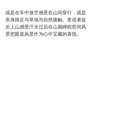
或是在车中放空感受在山间穿行，或是
亲身踏足与草地与自然接触。更或者徒
步上山感受汗水过后在山巅睥睨世间风
景把眼底风景作为心中宝藏的喜悦。