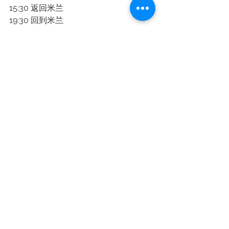
15:30 返回米兰
19:30 回到米兰
活动报名
报名费用：328欧/人
费用包含：星级酒店/民宿（含早餐）
+全程用车费用+专业司导陪同
四人起成团！建议尽早预定行程！
车辆安排：5/7/8座（根据人数决定）
客服微信1：migaclub01
客服微信2：migaclub06
客服微信3：migaclub08
扫码添加客服微信