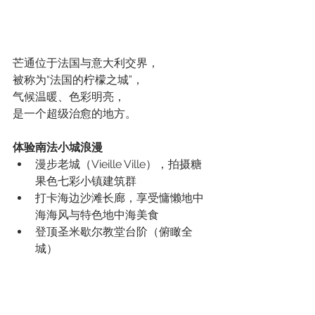
芒通位于法国与意大利交界，
被称为“法国的柠檬之城”，
气候温暖、色彩明亮，
是一个超级治愈的地方。
体验南法小城浪漫
漫步老城（Vieille Ville），拍摄糖
果色七彩小镇建筑群
打卡海边沙滩长廊，享受慵懒地中
海海风与特色地中海美食
登顶圣米歇尔教堂台阶（俯瞰全
城）
前往摩纳哥