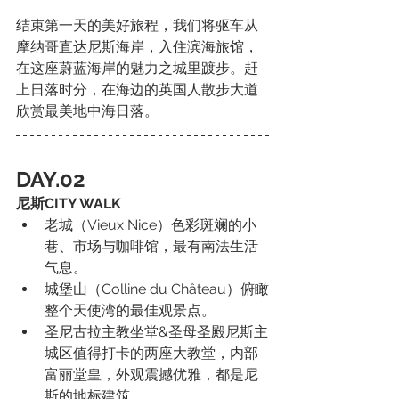
结束第一天的美好旅程，我们将驱车从
摩纳哥直达尼斯海岸，入住滨海旅馆，
在这座蔚蓝海岸的魅力之城里踱步。赶
上日落时分，在海边的英国人散步大道
欣赏最美地中海日落。
DAY.02
尼斯CITY WALK
老城（Vieux Nice）色彩斑斓的小
巷、市场与咖啡馆，最有南法生活
气息。
城堡山（Colline du Château）俯瞰
整个天使湾的最佳观景点。
圣尼古拉主教坐堂&圣母圣殿尼斯主
城区值得打卡的两座大教堂，内部
富丽堂皇，外观震撼优雅，都是尼
斯的地标建筑。