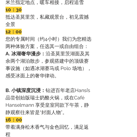
米兰指定地点，暖车相接，启程追雪
10：30
抵达圣莫里茨，私藏观景台，初见震撼
全景
12：00
您的专属时间（约4小时）我们为您精选
两种体验方案，任选其一或自由组合：
A. 冰湖奢华漫步：
沿圣莫里茨湖面及其
余两个湖泊散步，参观搭建中的顶级赛
事设施（如遇冰湖赛马或 Polo 场地），
感受冰面上的奢华律动。
B. 小镇深度沉浸：
钻进百年老店Hansi’s 
品尝创始版瑞士奶酪火锅，或在Café 
Hanselmann 享受皇室同款下午茶，静
静观察往来皆是“封面人物”。
16：00
带着满身松木香气与金色回忆，满足返
程