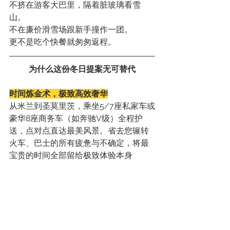
不挤在游客大巴里，隔着脏玻璃看雪
山。
不在廉价滑雪场跟新手撞作一团。
更不是吃个快餐就匆匆返程。
为什么这份冬日提案无可替代
时间炼金术，极致高效奢华
从米兰到圣莫里茨，乘坐5/7座私家车或
豪华8座商务车（如奔驰V级）全程护
送，点对点直达最美风景。省去您辗转
火车、巴士的所有疲惫与不确定，将最
宝贵的时间全部留给极致体验本身