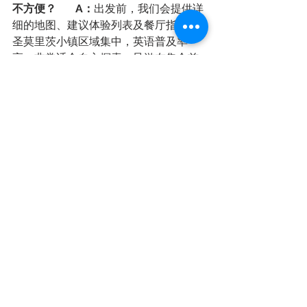
不方便？       A：
出发前，我们会提供详
细的地图、建议体验列表及餐厅指南。
圣莫里茨小镇区域集中，英语普及率
高，非常适合自主探索。导游在集合前
也会保持通讯畅通。
       Q：需要瑞士签证吗？       A：
持有
效多次申根签证和有效居留即可进入瑞
士。请注意检查您的签证和证件类型。
立即行动，解锁冬季顶流体验！
80€/人！
4人成团7人封顶！
扫描下方二维码
抢占属于你的顶级冬日入场券！