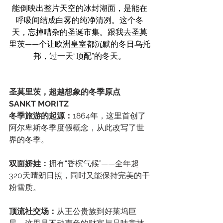
能倒映出整片天空的冰封湖面，是能在
呼吸间结成白雾的纯净清冽。这个冬
天，忘掉嘈杂的圣诞市集。跟我去圣莫
里茨——个让欧洲皇室都沉默的冬日乌托
邦，过一天“顶配”的冬天。
圣莫里茨，超越想象的冬季原点
SANKT MORITZ
冬季旅游的起源：
1864年，这里首创了
阿尔卑斯冬季度假概念，从此改写了世
界的冬季。
双面娇娃：
拥有“香槟气候”——全年超
320天晴朗日照，同时又能保持完美的干
粉雪质。
顶流社交场：
从王公贵族到好莱坞巨