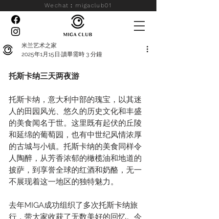
Wechat：migaclub01
米兰艺术之家
2025年1月15日
讀畢需時 3 分鐘
托斯卡纳三天两夜游
托斯卡纳，意大利中部的瑰宝，以其迷
人的田园风光、悠久的历史文化和丰盛
的美食闻名于世。这里既有起伏的丘陵
和延绵的葡萄园，也有中世纪风情浓厚
的古城与小镇。托斯卡纳的美食同样令
人陶醉，从芳香浓郁的橄榄油和地道的
披萨，到享誉全球的红酒和奶酪，无一
不展现着这一地区的独特魅力。
去年MIGA成功组织了多次托斯卡纳旅
行，带大家收获了无数美好的回忆。今