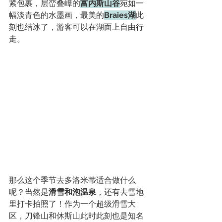
紧包裹，层峦叠嶂的
富内斯山谷
宛如一
幅淡青色的水墨画，最美的
Braies湖
此
刻也结冰了，游客可以在湖面上自由行
走。
那么这个季节去多洛米蒂适合做什么
呢？当然是
滑雪和泡温泉
，还有去雪地
里打卡拍照了！作为一个超级滑雪大
区，刀锋山和休斯山此时此刻也是知名