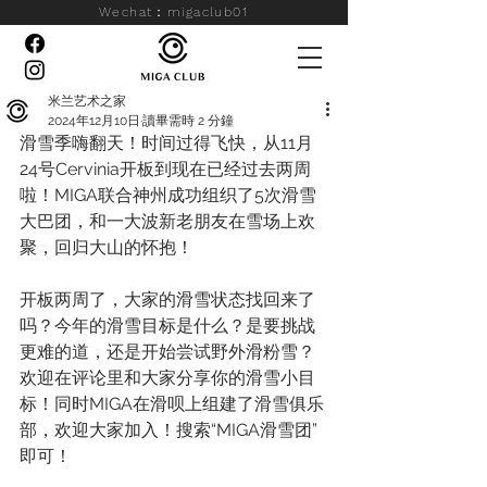
Wechat：migaclub01
米兰艺术之家
2024年12月10日
讀畢需時 2 分鐘
滑雪季嗨翻天！时间过得飞快，从11月
24号Cervinia开板到现在已经过去两周
啦！MIGA联合神州成功组织了5次滑雪
大巴团，和一大波新老朋友在雪场上欢
聚，回归大山的怀抱！
开板两周了，大家的滑雪状态找回来了
吗？今年的滑雪目标是什么？是要挑战
更难的道，还是开始尝试野外滑粉雪？
欢迎在评论里和大家分享你的滑雪小目
标！同时MIGA在滑呗上组建了滑雪俱乐
部，欢迎大家加入！搜索“MIGA滑雪团”
即可！