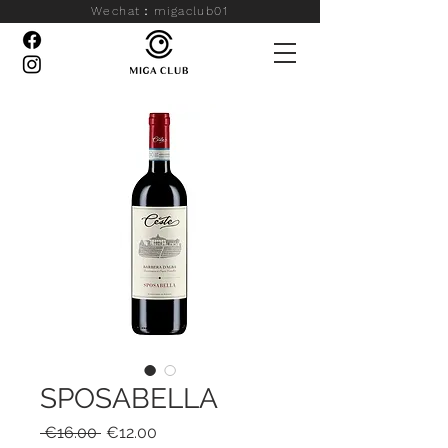
Wechat：migaclub01
SPOSABELLA
一
促
 €16.00 
€12.00