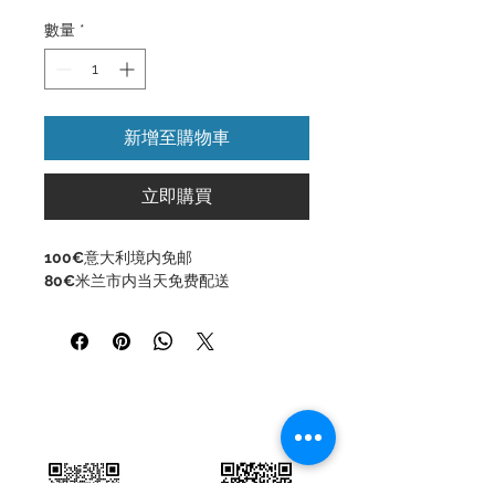
般
銷
價
價
數量
*
格
格
新增至購物車
立即購買
100€
意大利境内免邮
80€
米兰市内当天免费配送
返回顶部